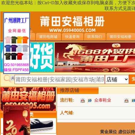
欢迎您光临本站：按Ctrl+D加入收藏夹或保存到电脑桌面，方便
联系方式见面
安福相册首页
莆田电商城
快递查询
联系我们
莆田安福相册
推荐店铺
流行鞋:
众泰鞋业
人气铺:
类目详细分类
黄金展位 虚位以待