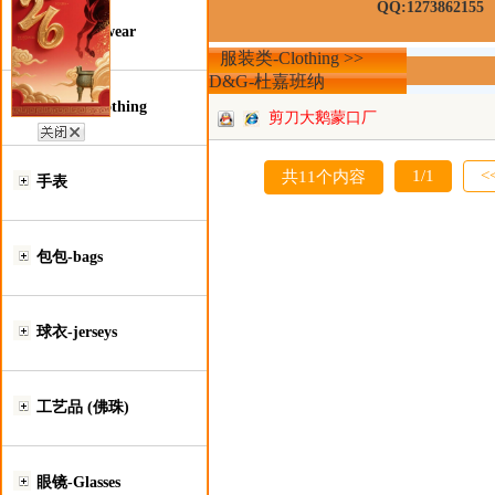
QQ:1273862155
鞋类-Footwear
服装类-Clothing >>
D&G-杜嘉班纳
服装类-Clothing
剪刀大鹅蒙口厂
批
1/1
<
共11个内容
手表
包包-bags
球衣-jerseys
工艺品 (佛珠)
眼镜-Glasses