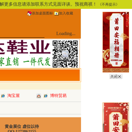
，了解更多信息请添加联系方式见面详谈。预祝商祺！
《不再提示》
添加桌面图标
加入收藏
Loading...
淘宝屋
博特贸易
黄金展位 虚位以待
QQ:1273862155