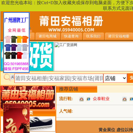
欢迎您光临本站：按Ctrl+D加入收藏夹或保存到电脑桌面，方便
联系方式见面
安福相册首页
莆田电商城
快递查询
联系我们
莆田安福相册
推荐店铺
流行鞋:
众泰鞋业
人气铺:
类目详细分类
黄金展位 虚位以待