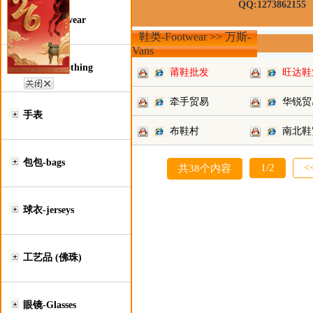
QQ:1273862155
鞋类-Footwear
鞋类-Footwear >> 万斯-
Vans
服装类-Clothing
莆鞋批发
旺达鞋
牵手贸易
华锐贸
手表
布鞋村
南北鞋
包包-bags
1/2
<
共38个内容
球衣-jerseys
工艺品 (佛珠)
眼镜-Glasses