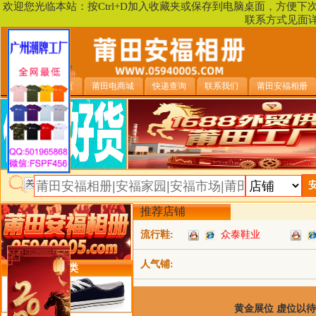
欢迎您光临本站：按Ctrl+D加入收藏夹或保存到电脑桌面，方便
联系方式见面
安福相册首页
莆田电商城
快递查询
联系我们
莆田安福相册
推荐店铺
流行鞋:
众泰鞋业
人气铺:
类目详细分类
黄金展位 虚位以待