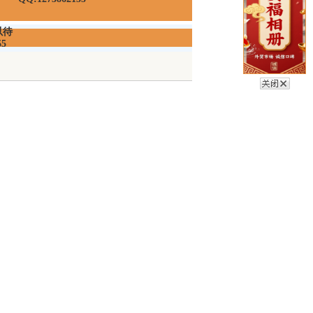
以待
55