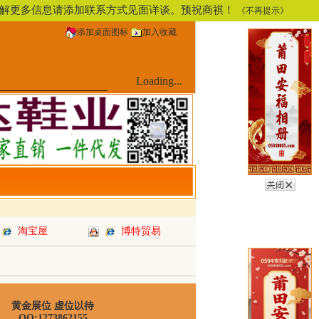
，了解更多信息请添加联系方式见面详谈。预祝商祺！
《不再提示》
添加桌面图标
加入收藏
Loading...
淘宝屋
博特贸易
黄金展位 虚位以待
QQ:1273862155