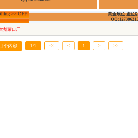
hing >> OFF
黄金展位 虚位
QQ:12738621
大鹅蒙口厂
1/1
<<
<
1
>
>>
11个内容