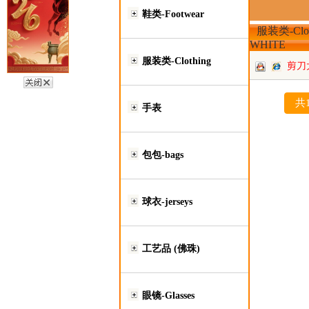
鞋类-Footwear
服装类-Clot
WHITE
服装类-Clothing
剪刀
批
共
手表
包包-bags
球衣-jerseys
工艺品 (佛珠)
眼镜-Glasses