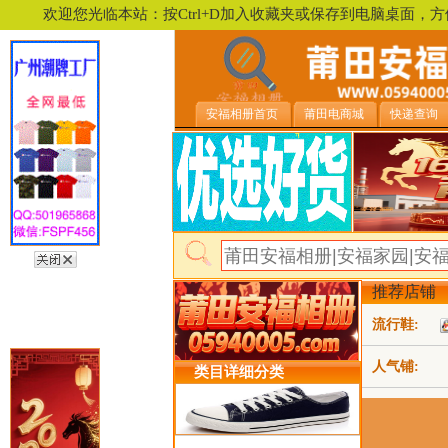
欢迎您光临本站：按Ctrl+D加入收藏夹或保存到电脑桌面
安福相册首页
莆田电商城
快递查询
推荐店铺
流行鞋:
人气铺:
类目详细分类