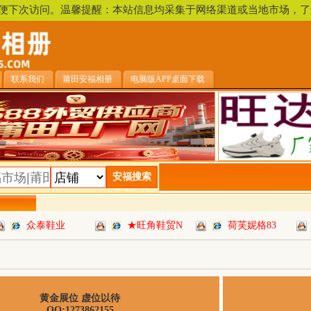
，方便下次访问。温馨提醒：本站信息均采集于网络渠道或当地市场
联系我们
莆田安福相册
电脑版APP桌面下载
众泰鞋业
★旺角鞋贸N
荷芙妮格83
黄金展位 虚位以待
QQ:1273862155